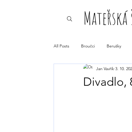
Mateřská 
All Posts
Broučci
Berušky
Jan Vavřík
3. 10. 20
Divadlo, 