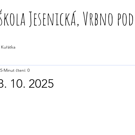
škola Jesenická, Vrbno po
Kuřátka
25
Minut čtení: 0
8. 10. 2025